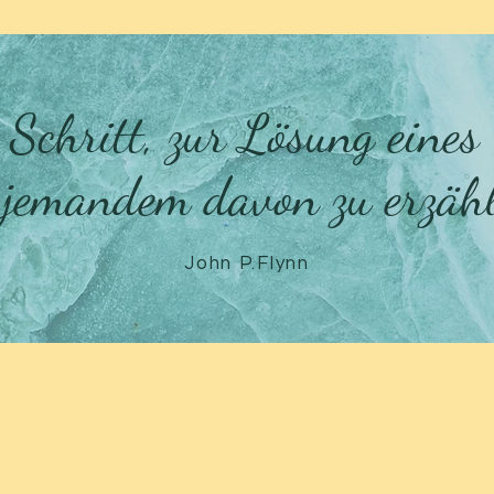
 Schritt, zur Lösung eines
t jemandem davon zu erzäh
John P.Flynn