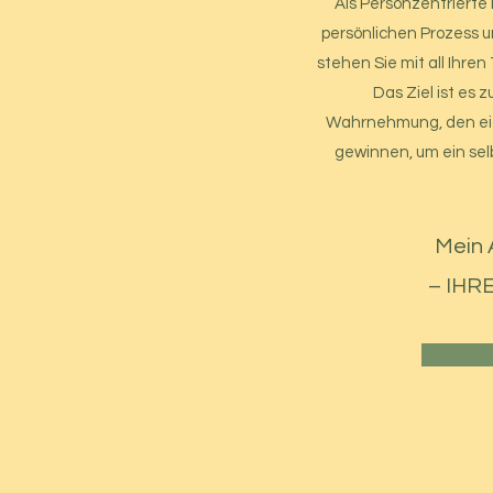
Als Personzentrierte
persönlichen Prozess 
stehen Sie mit all Ihre
Das Ziel ist es 
Wahrnehmung, den eig
gewinnen, um ein sel
Mein A
– IHRE