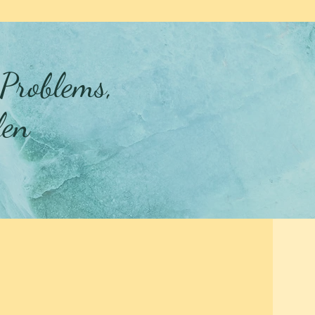
 Problems,
len